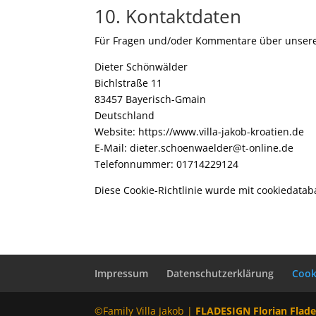
10. Kontaktdaten
Für Fragen und/oder Kommentare über unsere C
Dieter Schönwälder
Bichlstraße 11
83457 Bayerisch-Gmain
Deutschland
Website: https://www.villa-jakob-kroatien.de
E-Mail: dieter.schoenwaelder@t-online.de
Telefonnummer: 01714229124
Diese Cookie-Richtlinie wurde mit cookiedata
Impressum
Datenschutzerklärung
Cooki
©Family Villa Jakob |
FLADESIGN Florian Flad